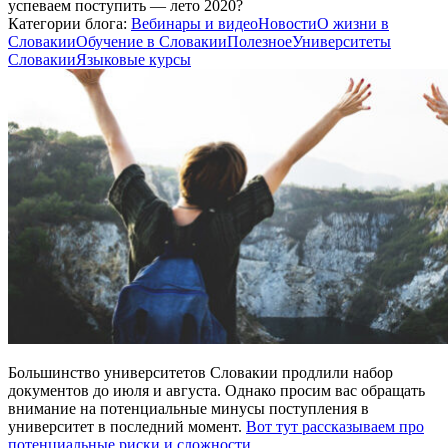
успеваем поступить — лето 2020?
Категории блога:
Вебинары и видео
Новости
О жизни в
Словакии
Обучение в Словакии
Полезное
Университеты
Словакии
Языковые курсы
Большинство университетов Словакии продлили набор
документов до июля и августа. Однако просим вас обращать
внимание на потенциальные минусы поступления в
университет в последний момент.
Вот тут рассказываем про
потенциальные риски и сложности.