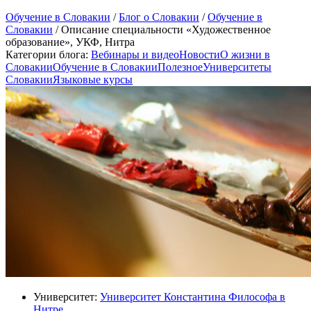
Обучение в Словакии
/
Блог о Словакии
/
Обучение в
Словакии
/
Описание специальности «Художественное
образование», УКФ, Нитра
Категории блога:
Вебинары и видео
Новости
О жизни в
Словакии
Обучение в Словакии
Полезное
Университеты
Словакии
Языковые курсы
Университет:
Университет Константина Философа в
Нитре