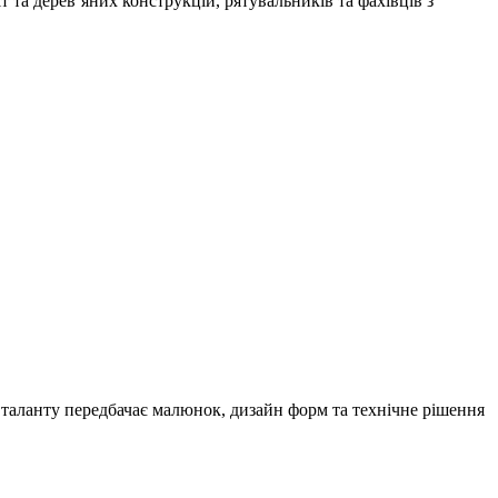
т та дерев’яних конструкцій, рятувальників та фахівців з
ит таланту передбачає малюнок, дизайн форм та технічне рішення