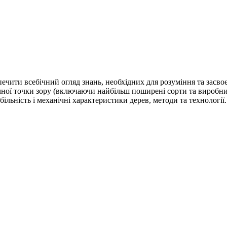
ечити всебічний огляд знань, необхідних для розуміння та засво
чної точки зору (включаючи найбільш поширені сорти та виробниц
льність і механічні характеристики дерев, методи та технології.