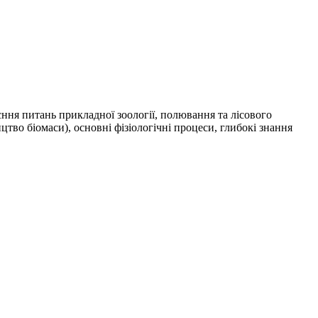
єння питань прикладної зоології, полювання та лісового
тво біомаси), основні фізіологічні процеси, глибокі знання