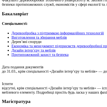
Факультет деревообробки Технічного університету м. Зволен готує
безпеки протипожежних служб, економістів у сфері екології та 
Бакалавріат
Спеціальності:
Деревообробка з підтримкою інформаційних технологій
Виготовлення та збирання меблів
Дерев’яні споруди
Економіка та менеджмент підприємств деревообробної п
Дизайн інтер’єру та меблів
Протипожежний захист та безпека
Дата подання документів
до 31.03., крім спеціальності «Дизайн інтер’єру та меблів» — до
Іспити
відсутні, крім спеціальності «Дизайн інтер’єру та меблів» — іс
меблевого елементу. Подробиці просіть будь ласка у наших фахі
Магістратура