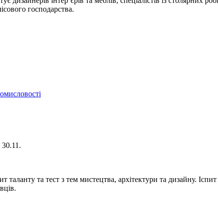
 дизайнерів інтер’єрів та меблів, спеціалістів із столярних робі
лісового господарства.
ромисловості
 30.11.
пит таланту та тест з тем мистецтва, архітектури та дизайну. Ісп
вців.